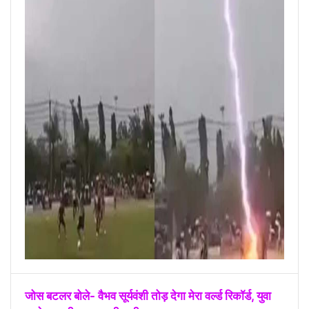
जोस बटलर बोले- वैभव सूर्यवंशी तोड़ देगा मेरा वर्ल्ड रिकॉर्ड, युवा