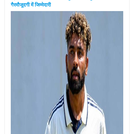
गैरमौजूदगी में जिम्मेदारी