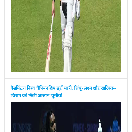
बैडमिंटन विश्व चैंपियनशिप ड्रॉ जारी, सिंधू-लक्ष्य और सात्विक-
चिराग को मिली आसान चुनौती