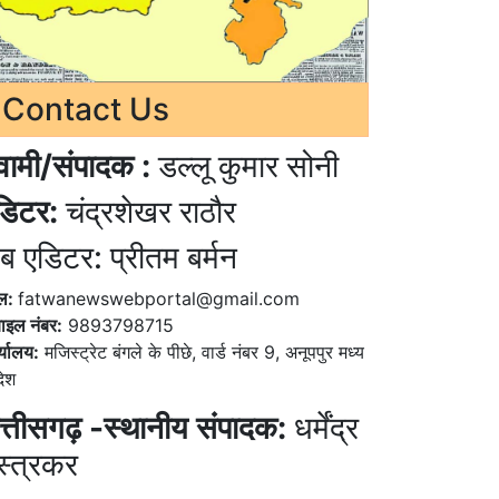
Contact Us
्वामी/संपादक :
डल्लू कुमार सोनी
डिटर:
चंद्रशेखर राठौर
ब एडिटर: प्रीतम बर्मन
ेल:
fatwanewswebportal@gmail.com
ाइल नंबर:
9893798715
्यालय:
मजिस्ट्रेट बंगले के पीछे, वार्ड नंबर 9, अनूपपुर मध्य
देश
त्तीसगढ़ -स्थानीय संपादक:
धर्मेंद्र
स्त्रकर