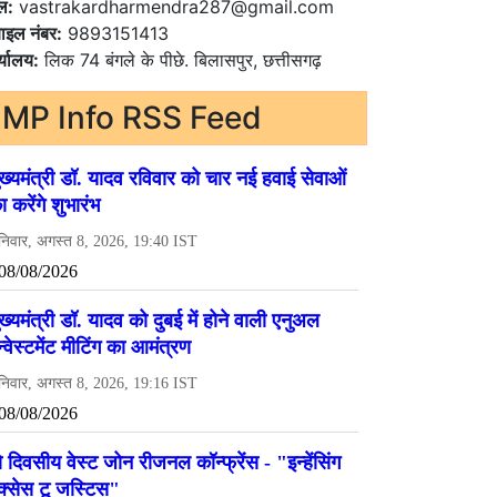
ल:
vastrakardharmendra287@gmail.com
ाइल नंबर:
9893151413
्यालय:
लिक 74 बंगले के पीछे. बिलासपुर, छत्तीसगढ़
MP Info RSS Feed