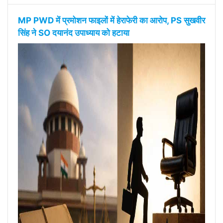
MP PWD में प्रमोशन फाइलों में हेराफेरी का आरोप, PS सुखवीर
सिंह ने SO दयानंद उपाध्याय को हटाया