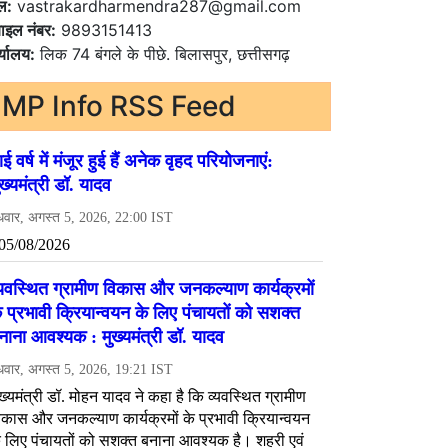
ल:
vastrakardharmendra287@gmail.com
ाइल नंबर:
9893151413
्यालय:
लिक 74 बंगले के पीछे. बिलासपुर, छत्तीसगढ़
MP Info RSS Feed