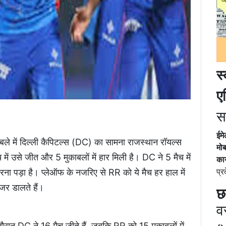
स
ए
स
ईम
बले में दिल्ली कैपिटल्स (DC) का सामना राजस्थान रॉयल्स
मोब
में उसे जीत और 5 मुकाबलों में हार मिली है। DC ने 5 मैच में
कार
प्र
रना पड़ा है। प्लेऑफ के नजरिए से RR को ये मैच हर हाल में
जर डालते हैं।
छ
व
स दौरान DC ने 16 मैच जीते हैं, जबकि RR को 15 मुकाबलों में