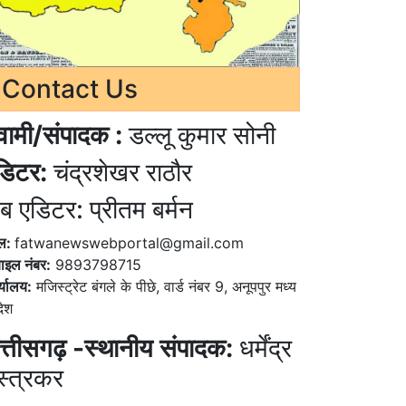
Contact Us
्वामी/संपादक :
डल्लू कुमार सोनी
डिटर:
चंद्रशेखर राठौर
ब एडिटर: प्रीतम बर्मन
ेल:
fatwanewswebportal@gmail.com
ाइल नंबर:
9893798715
्यालय:
मजिस्ट्रेट बंगले के पीछे, वार्ड नंबर 9, अनूपपुर मध्य
देश
त्तीसगढ़ -स्थानीय संपादक:
धर्मेंद्र
स्त्रकर