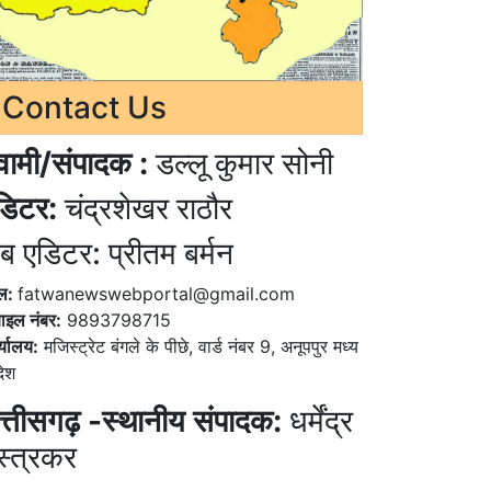
Contact Us
्वामी/संपादक :
डल्लू कुमार सोनी
डिटर:
चंद्रशेखर राठौर
ब एडिटर: प्रीतम बर्मन
ेल:
fatwanewswebportal@gmail.com
ाइल नंबर:
9893798715
्यालय:
मजिस्ट्रेट बंगले के पीछे, वार्ड नंबर 9, अनूपपुर मध्य
देश
त्तीसगढ़ -स्थानीय संपादक:
धर्मेंद्र
स्त्रकर