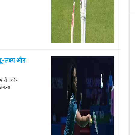
धू-लक्ष्य और
ष्य सेन और
 डबल्स