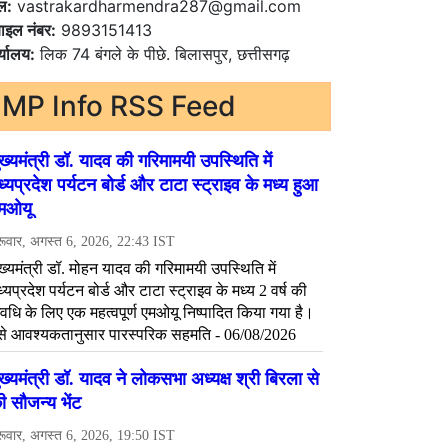
ल:
vastrakardharmendra287@gmail.com
ाइल नंबर:
9893151413
्यालय:
लिक 74 बंगले के पीछे. बिलासपुर, छत्तीसगढ़
MP Info RSS Feed