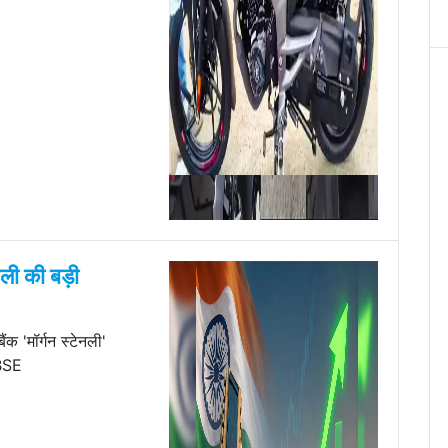
नली की बड़ी
ैंक 'मॉर्गन स्टेनली'
 BSE