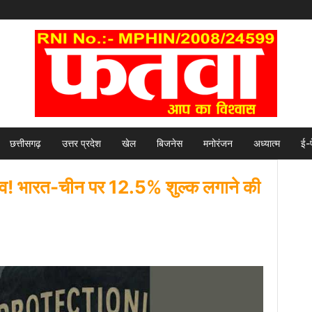
छत्तीसगढ़
उत्तर प्रदेश
खेल
बिजनेस
मनोरंजन
अध्यात्म
ई-
ांव! भारत-चीन पर 12.5% शुल्क लगाने की