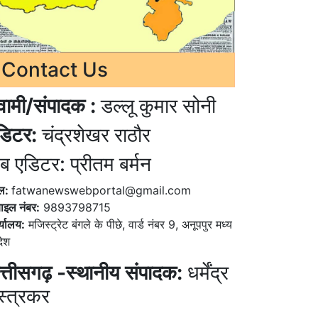
Contact Us
्वामी/संपादक :
डल्लू कुमार सोनी
डिटर:
चंद्रशेखर राठौर
ब एडिटर: प्रीतम बर्मन
ेल:
fatwanewswebportal@gmail.com
ाइल नंबर:
9893798715
्यालय:
मजिस्ट्रेट बंगले के पीछे, वार्ड नंबर 9, अनूपपुर मध्य
देश
त्तीसगढ़ -स्थानीय संपादक:
धर्मेंद्र
स्त्रकर