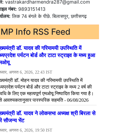
ल:
vastrakardharmendra287@gmail.com
ाइल नंबर:
9893151413
्यालय:
लिक 74 बंगले के पीछे. बिलासपुर, छत्तीसगढ़
MP Info RSS Feed