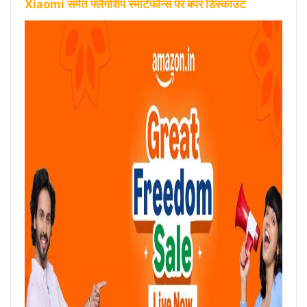
Xiaomi समेत फ्लैगशिप स्मार्टफोन्स पर बंपर डिस्काउंट